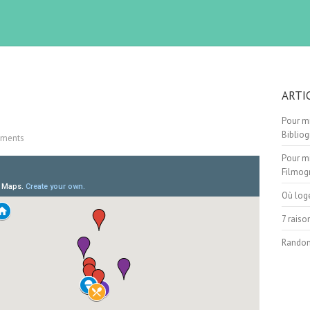
ARTI
Pour mi
Bibliog
ments
Pour mi
Filmog
Où log
7 raiso
Randon