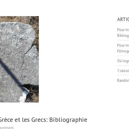
ARTI
Pour mi
Bibliog
Pour mi
Filmog
Où log
7 raiso
Randon
èce et les Grecs: Bibliographie
Comment