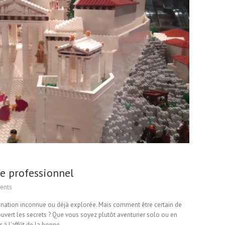
de professionnel
ents
ination inconnue ou déjà explorée. Mais comment être certain de
couvert les secrets ? Que vous soyez plutôt aventurier solo ou en
r à l’affût de la bonne…