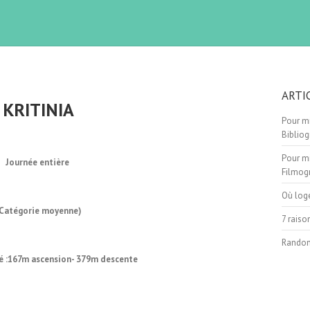
ARTI
KRITINIA
Pour mi
Bibliog
Pour mi
Journée entière
Filmog
Où log
(Catégorie moyenne)
7 raiso
Randon
é :167m ascension- 379m descente