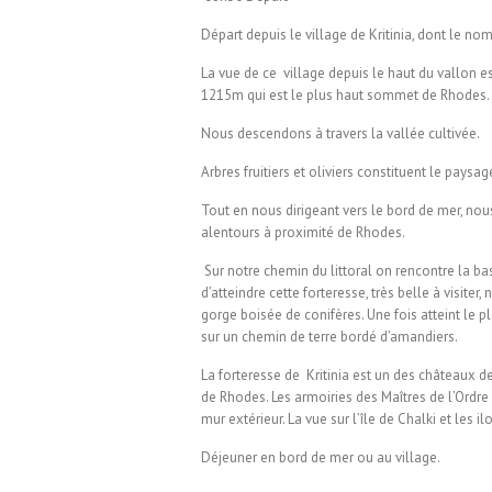
Départ depuis le village de Kritinia, dont le nom
La vue de ce village depuis le haut du vallon e
1215m qui est le plus haut sommet de Rhodes.
Nous descendons à travers la vallée cultivée.
Arbres fruitiers et oliviers constituent le paysa
Tout en nous dirigeant vers le bord de mer, nous
alentours à proximité de Rhodes.
Sur notre chemin du littoral on rencontre la bas
d’atteindre cette forteresse, très belle à visiter
gorge boisée de conifères. Une fois atteint le
sur un chemin de terre bordé d’amandiers.
La forteresse de Kritinia est un des châteaux d
de Rhodes. Les armoiries des Maîtres de l’Ordr
mur extérieur. La vue sur l’île de Chalki et les 
Déjeuner en bord de mer ou au village.